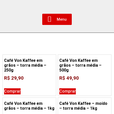
Menu
Café nobre das montanhas
Café Von Kaffee em
Café Von Kaffee em
grãos – torra média –
grãos – torra média –
250g
500g
R$
29,90
R$
49,90
Comprar
Comprar
Café Von Kaffee em
Café Von Kaffee – moído
grãos – torra média – 1kg
– torra média – 1kg