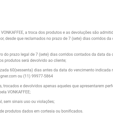
 VONKAFFEE, a troca dos produtos e as devoluções são admitidas
or, desde que reclamados no prazo de 7 (sete) dias corridos d
ro do prazo legal de 7 (sete) dias corridos contados da data da
os produtos será devolvido ao cliente;
alizada 60(sessenta) dias antes da data do vencimento indicada
igner.com ou (11) 99977-5864
s, trocados e devolvidos apenas aqueles que apresentarem per
 pela VONKAFFEE;
, sem sinais uso ou violações;
 de produtos dados em cortesia ou bonificados.